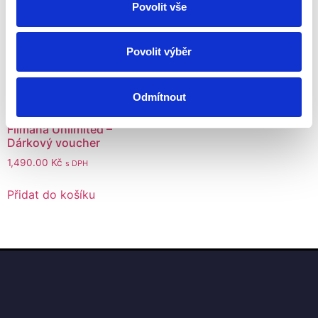
Povolit vše
Povolit výběr
Odmítnout
Filmana Unlimited –
Dárkový voucher
1,490.00
Kč
s DPH
Přidat do košíku