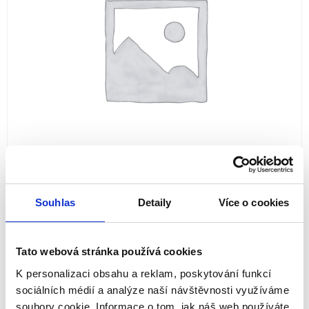
Souhlas
Detaily
Více o cookies
Tato webová stránka používá cookies
Filmana Unlimited –
K personalizaci obsahu a reklam, poskytování funkcí
sociálních médií a analýze naší návštěvnosti využíváme
Dárkový voucher na
soubory cookie. Informace o tom, jak náš web používáte,