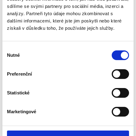
sdílíme se svými partnery pro sociální média, inzerci a
půl roku
analýzy. Partneři tyto údaje mohou zkombinovat s
dalšími informacemi, které jste jim poskytli nebo které
získali v důsledku toho, že používáte jejich služby.
790.00
Kč
s DPH
Darujte Filmanu na půl roku rok. Nákupem získáte
fyzický voucher. Po ověření získáte přístup do
Výběr
platformy na půl roku.
Nutné
souhlasu
Přidat do košíku
Preferenční
Kategorie:
Uncategorized
Statistické
Související produkty
Marketingové